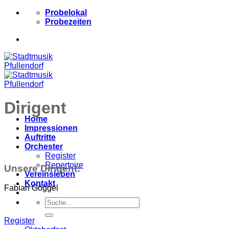
Zum
Probelokal
Inhalt
Probezeiten
springen
Dirigent
Home
Impressionen
Auftritte
Orchester
Register
Repertoire
Unsere Dirigent:
Vereinsleben
Kontakt
Fabian Göggel
Suchen
nach:
Register